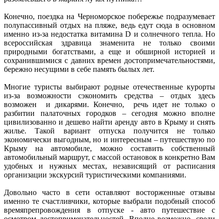
Конечно, поездка на Черноморское побережье подразумевает
полупассивный отдых на пляже, ведь едут сюда в основном
именно из-за недостатка витамина D и солнечного тепла. Но
всероссийская здравица знаменита не только своими
природными богатствами, а еще и обширной историей и
сохранившимися с давних времен достопримечательностями,
бережно несущими в себе память былых лет.
Многие туристы выбирают родные отечественные курорты
из-за возможности сэкономить средства – отдых здесь
возможен и дикарями. Конечно, речь идет не только о
разбитии палаточных городков – сегодня можно вполне
цивилизованно и дешево найти аренду авто в Крыму и снять
жилье. Такой вариант отпуска получится не только
экономически выгодным, но и интересным – путешествую по
Крыму на автомобиле, можно составить собственный
автомобильный маршрут, с массой остановок в конкретно Вам
удобных и нужных местах, независящий от расписания
организации экскурсий туристическими компаниями.
Довольно часто в сети оставляют восторженные отзывы
именно те счастливчики, которые выбрали подобный способ
времяпрепровождения в отпуске - авто путешествие с
осмотром достопримечательностей. Вполне возможно, среди